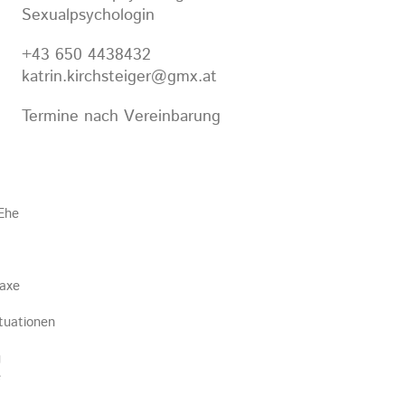
Sexualpsychologin
+43 650 4438432
katrin.kirchsteiger@gmx.at
Termine nach Vereinbarung
Ehe
laxe
tuationen
g
e